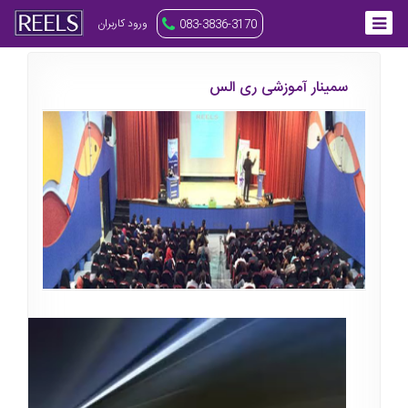
ورود کاربران
083-3836-3170
سمینار آموزشی ری الس