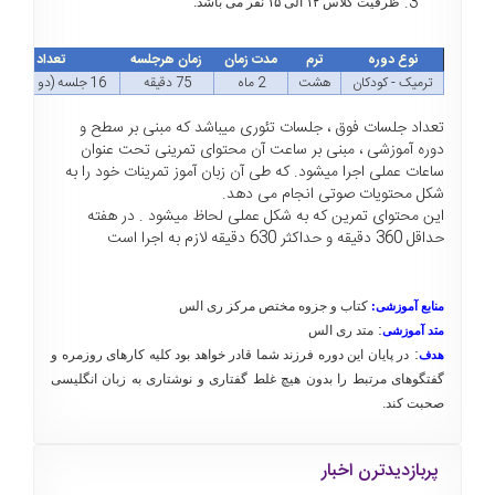
ظرفیت کلاس ۱۲ الی ۱۵ نفر می باشد.
نوع دوره
ترم
مدت زمان
زمان هرجلسه
تعداد جلسات
ترمیک - کودکان
هشت
2 ماه
75 دقیقه
16 جلسه (دو جلسه در هفته)
تعداد جلسات فوق ، جلسات تئوری میباشد که مبنی بر سطح و
دوره آموزشی ، مبنی بر ساعت آن محتوای تمرینی تحت عنوان
ساعات عملی اجرا میشود. که طی آن زبان آموز تمرینات خود را به
شکل محتویات صوتی انجام می دهد.
این محتوای تمرین که به شکل عملی لحاظ میشود . در هفته
حداقل 360 دقیقه و حداکثر 630 دقیقه لازم به اجرا است
کتاب و جزوه مختص مرکز ری الس
منابع آموزشی
:
:
متد ری الس
متد آموزشی
:
در پایان این دوره فرزند شما قادر خواهد بود کلیه کارهای روزمره و
هدف
گفتگوهای مرتبط را بدون هیچ غلط گفتاری و نوشتاری به زبان انگلیسی
صحبت کند.
پربازدیدترن اخبار