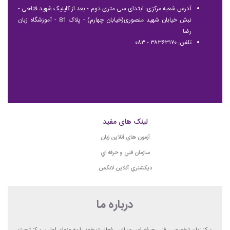
آدرس شعبه مرکزی: ابتدای سی متری دوم - بعد از کلینیک شهید فتاحی -
نبش خیابان شهید منصوری(خیابان چهارم) - پلاک 81 - آموزشگاه زبان
رضا
تلفن: ۳۸۳۶۳۱۷۰ - ۰۸۳
لینک های مفید
آزمون هاي آنلاين زبان
سازمان فني و حرفه اي
ديكشنري آنلاين لانگمن
درباره ما
مرکز زبان تخصصی فنی حرفه ای ری الس فعالیت خود را به عنوان اولین مرکز تحت