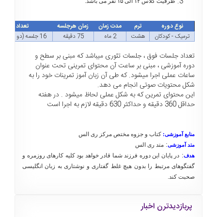
ظرفیت کلاس ۱۲ الی ۱۵ نفر می باشد.
نوع دوره
ترم
مدت زمان
زمان هرجلسه
تعداد جلسات
ترمیک - کودکان
هشت
2 ماه
75 دقیقه
16 جلسه (دو جلسه در هفته)
تعداد جلسات فوق ، جلسات تئوری میباشد که مبنی بر سطح و
دوره آموزشی ، مبنی بر ساعت آن محتوای تمرینی تحت عنوان
ساعات عملی اجرا میشود. که طی آن زبان آموز تمرینات خود را به
شکل محتویات صوتی انجام می دهد.
این محتوای تمرین که به شکل عملی لحاظ میشود . در هفته
حداقل 360 دقیقه و حداکثر 630 دقیقه لازم به اجرا است
کتاب و جزوه مختص مرکز ری الس
منابع آموزشی
:
:
متد ری الس
متد آموزشی
:
در پایان این دوره فرزند شما قادر خواهد بود کلیه کارهای روزمره و
هدف
گفتگوهای مرتبط را بدون هیچ غلط گفتاری و نوشتاری به زبان انگلیسی
صحبت کند.
پربازدیدترن اخبار