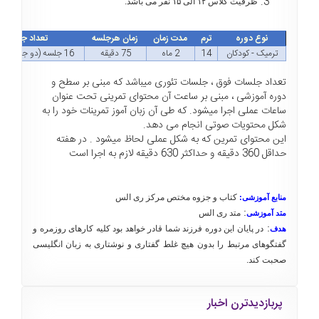
ظرفیت کلاس ۱۲ الی ۱۵ نفر می باشد.
نوع دوره
ترم
مدت زمان
زمان هرجلسه
تعداد جلسات
ترمیک - کودکان
14
2 ماه
75 دقیقه
16 جلسه (دو جلسه در هفته)
تعداد جلسات فوق ، جلسات تئوری میباشد که مبنی بر سطح و
دوره آموزشی ، مبنی بر ساعت آن محتوای تمرینی تحت عنوان
ساعات عملی اجرا میشود. که طی آن زبان آموز تمرینات خود را به
شکل محتویات صوتی انجام می دهد.
این محتوای تمرین که به شکل عملی لحاظ میشود . در هفته
حداقل 360 دقیقه و حداکثر 630 دقیقه لازم به اجرا است
کتاب و جزوه مختص مرکز ری الس
منابع آموزشی
:
:
متد ری الس
متد آموزشی
:
در پایان این دوره فرزند شما قادر خواهد بود کلیه کارهای روزمره و
هدف
گفتگوهای مرتبط را بدون هیچ غلط گفتاری و نوشتاری به زبان انگلیسی
صحبت کند.
پربازدیدترن اخبار