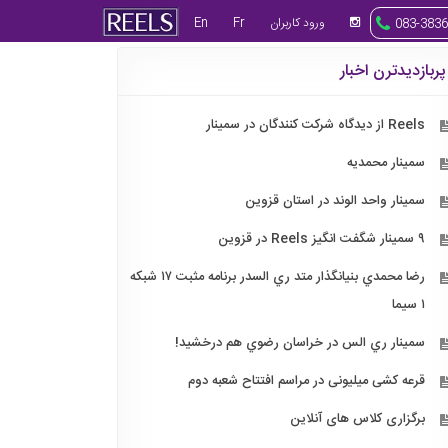
ورود کاربران
Fr
En
083-3836
پربازدیدترن اخبار
Reels از دیدگاه شرکت کنندگان در سمینار
سمینار محمدیه
سمینار واحد الوند در استان قزوین
۹ سمینار شگفت انگیز Reels در قزوین
رضا محمدي بنيانگذار متد ري السدر برنامه مثبت ۱۷ شبكه
۱ سيما
سمينار ري الس در خراسان رضوي هم درخشيد!
قرعه کشی میلیونی در مراسم افتتاح شعبه دوم
برگزاری کلاس های آنلاین