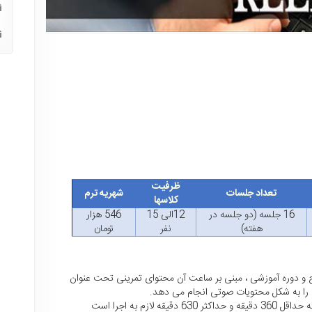
ظرفیت
تعداد جلسات
شهریه ترم
کلاسها
16 جلسه (دو جلسه در
12الی 15
546 هزار
هفته)
نفر
تومان
 و دوره آموزشی ، مبنی بر ساعت آن محتوای تمرینی تحت عنوان
د را به شکل محتویات صوتی انجام می دهد.
زم به اجرا است