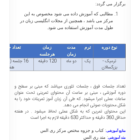
برگزار می گردد:
مطالبی که آموزش داده می شود مخصوص به این
مرکز می باشد ، همچنین از مجلات انگلیسی زبان در
طول مدت آموزش استفاده می شود.
نوع دوره
ترم
مدت
زمان
تعداد جلسا
زمان
هرجلسه
ترمیک -
یک
دو ماه
120 دقیقه
16 جلسه (دو جل
بزرگسالان
هفته)
تعداد جلسات فوق ، جلسات تئوری میباشد که مبنی بر سطح و
دوره آموزشی ، مبنی بر ساعت آن محتوای تمرینی تحت عنوان
ساعات عملی اجرا میشود. که طی آن زبان آموز تمرینات خود را به
شکل محتویات صوتی انجام می دهد.
این محتوای تمرین که به شکل عملی لحاظ میشود . در هفته
حداقل 360 دقیقه و حداکثر 630 دقیقه لازم به اجرا است
: کتاب و جزوه مختص مرکز ری الس
منابع آموزشی
: متد ری الس
متد آموزشی