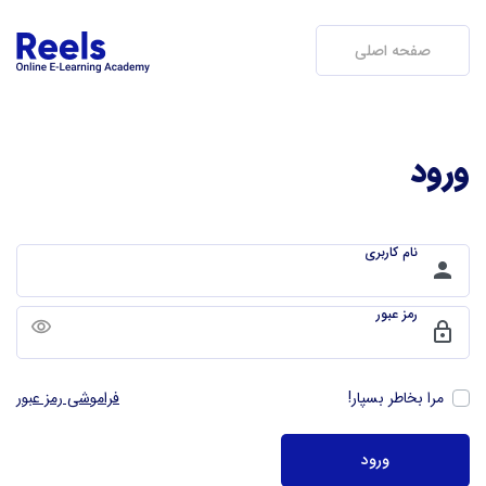
صفحه اصلی
ورود
نام کاربری
person
رمز عبور
remove_red_eye
lock
مرا بخاطر بسپار!
فراموشی رمز عبور
ورود