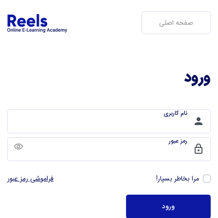
صفحه اصلی
ورود
نام کاربری
person
رمز عبور
remove_red_eye
lock
مرا بخاطر بسپار!
فراموشی رمز عبور
ورود