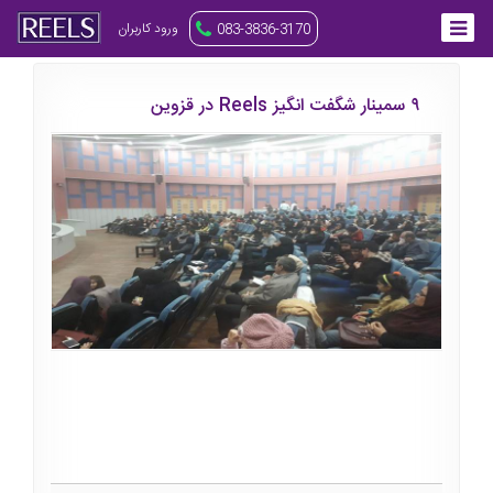
ورود کاربران
083-3836-3170
۹ سمینار شگفت انگیز Reels در قزوین