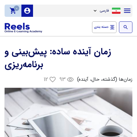
0
menu
local_grocery_store
account_circle
فارسی
expand_more
search
format_align_center
دسته بندی
زمان آینده ساده: پیش‌بینی و
برنامه‌ریزی
12
93
زمان‌ها (گذشته، حال، آینده)
favorite_border
remove_red_eye