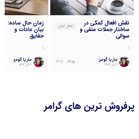
نقش افعال کمکی در
زمان حال ساده:
افعال کمکی
ساختار جملات منفی و
بیان عادات و
سوالی
حقایق
1
1
ماریا گومز
ماریا گومز
12
67
favorite_border
remove_red_eye
2 تیر 1404
2 تیر 1404
پرفروش ترین های گرامر